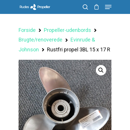
Forside
Propeller-udenbords
Søg efter et produkt, og tryk på enter
Brugte/renoverede
Evinrude &
Johnson
Rustfri propel 3BL 15 x 17 R