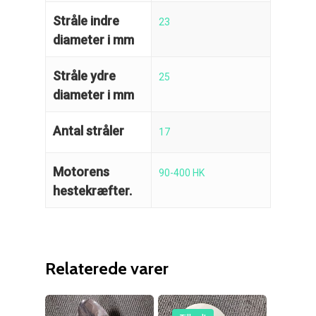
Stråle indre
23
diameter i mm
Stråle ydre
25
diameter i mm
Reparation
Guides
Om reparation
Antal stråler
17
Shop
Før / efter
Aksler i tommer
Motorens
90-400 HK
Om os
hestekræfter.
Indlever din propel
Påføring af PropShield
Kontakt
Montering af propel
Ring på 75 59 43 
Afmontering af propel
Relaterede varer
Mercury guide
Rudes Propeller