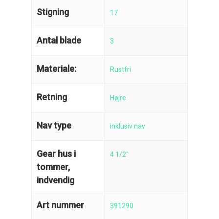
Stigning
17
Antal blade
3
Materiale:
Rustfri
Retning
Højre
Nav type
inklusiv nav
Gear hus i
4 1/2"
tommer,
indvendig
Art nummer
391290