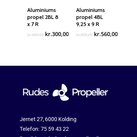
Aluminiums
Aluminiums
propel 2BL 8
propel 4BL
x 7 R
9,25 x 9 R
Den
Den
Den
Den
kr.
300,00
kr.
560,00
kr.
400,00
kr.
800,00
oprindelige
aktuelle
oprindelige
aktuell
pris
pris
pris
pris
var:
er:
var:
er:
kr.400,00.
kr.300,00.
kr.800,00.
kr.560,
Jernet 27, 6000 Kolding
Telefon:
75 59 43 22