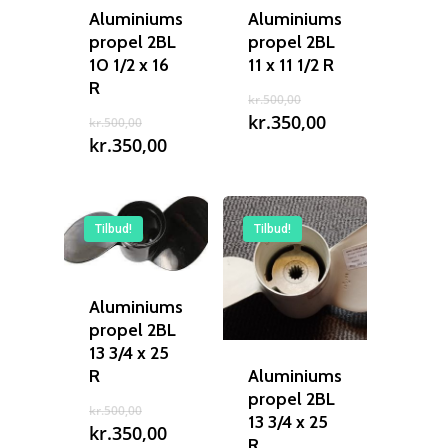
Aluminiums
Aluminiums
propel 2BL
propel 2BL
10 1/2 x 16
11 x 11 1/2 R
R
Den
kr.
500,00
oprindelige
Den
Den
kr.
350,00
kr.
500,00
pris
oprindelige
aktuelle
Den
kr.
350,00
var:
pris
pris
aktuelle
kr.500,00.
var:
er:
pris
kr.500,00.
kr.350,00.
er:
kr.350,00.
Tilbud!
Tilbud!
Aluminiums
propel 2BL
13 3/4 x 25
R
Aluminiums
propel 2BL
Den
kr.
500,00
13 3/4 x 25
oprindelige
Den
kr.
350,00
R