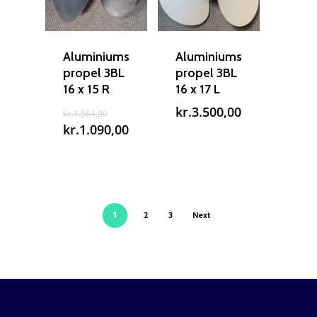
Aluminiums
Aluminiums
propel 3BL
propel 3BL
16 x 15 R
16 x 17 L
Den
kr.
3.500,00
kr.
1.564,00
oprindelige
Den
kr.
1.090,00
pris
aktuelle
var:
pris
kr.1.564,00.
er:
kr.1.090,00.
1
2
3
Next