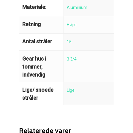
Materiale:
Aluminium
Retning
Højre
Antal stråler
15
Reparation
Gear hus i
3 3/4
Guides
Om reparation
tommer,
indvendig
Shop
Før / efter
Aksler i tommer
Lige/ snoede
Lige
Om os
Indlever din propel
Påføring af PropShield
stråler
Kontakt
Montering af propel
Ring på 75 59 43 
Afmontering af propel
Relaterede varer
Mercury guide