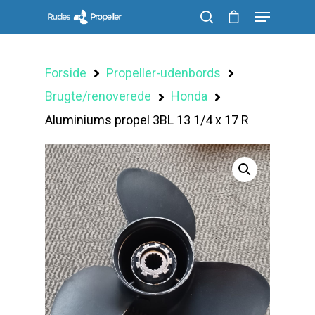
Forside
Propeller-udenbords
Søg efter et produkt, og tryk på enter
Brugte/renoverede
Honda
Aluminiums propel 3BL 13 1/4 x 17 R