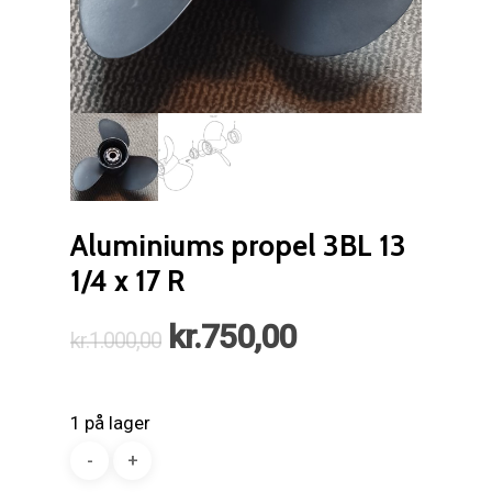
Aluminiums propel 3BL 13
1/4 x 17 R
Den
Den
kr.
750,00
kr.
1.000,00
oprindelige
aktuelle
pris
pris
1 på lager
var:
er:
kr.1.000,00.
kr.750,00.