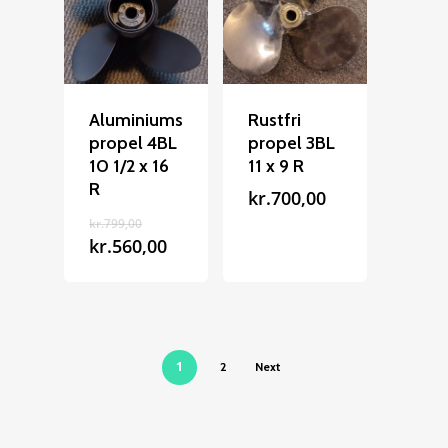
Aluminiums
Rustfri
propel 4BL
propel 3BL
10 1/2 x 16
11 x 9 R
R
kr.
700,00
Den
kr.
799,00
oprindelige
Den
kr.
560,00
pris
aktuelle
var:
pris
kr.799,00.
er:
kr.560,00.
1
2
Next