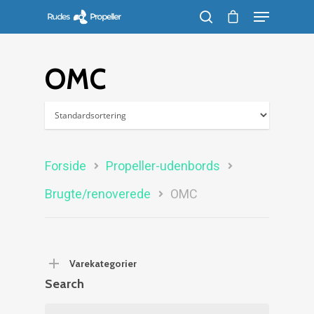
OMC
Søg efter et produkt, og tryk på enter
Forside
Propeller-udenbords
Brugte/renoverede
OMC
Varekategorier
Search