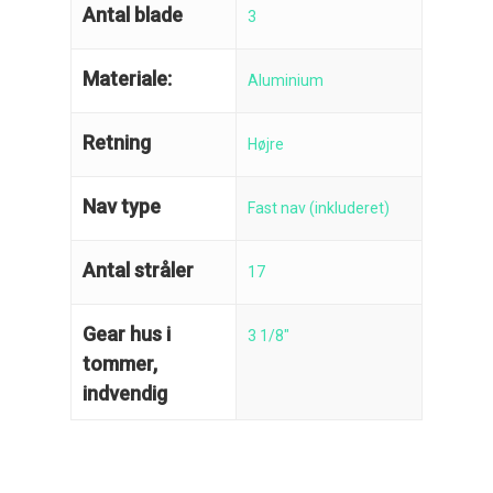
Antal blade
3
Materiale:
Aluminium
Retning
Højre
Nav type
Fast nav (inkluderet)
Antal stråler
17
Gear hus i
3 1/8"
tommer,
indvendig
Reparation
Guides
Om reparation