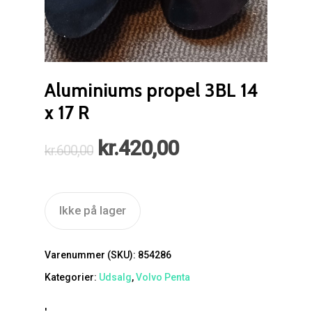
Aluminiums propel 3BL 14
x 17 R
Den
Den
kr.
420,00
kr.
600,00
oprindelige
aktuelle
pris
pris
var:
er:
Ikke på lager
kr.600,00.
kr.420,00.
Varenummer (SKU):
854286
Kategorier:
Udsalg
,
Volvo Penta