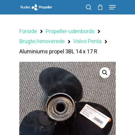
Forside
Propeller-udenbords
Søg efter et produkt, og tryk på enter
Brugte/renoverede
Volvo Penta
Aluminiums propel 3BL 14 x 17 R