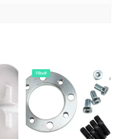
E: kontakt@rudespropeller.dk
Tilbud!