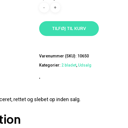
var:
er:
kr.1.450,00.
kr.1.00
TILFØJ TIL KURV
Varenummer (SKU):
10650
Kategorier:
2 bladet
,
Udsalg
'
ceret, rettet og slebet op inden salg.
tion