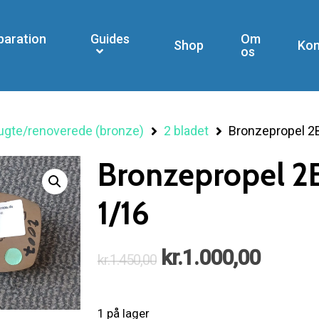
paration
Guides
Om
Shop
Kon
os
ugte/renoverede (bronze)
2 bladet
Bronzepropel 2B
Bronzepropel 2B
1/16
Den
Den
kr.
1.000,00
kr.
1.450,00
oprindelige
aktuel
pris
pris
1 på lager