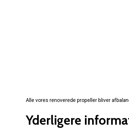
Søg efter et produkt, og tryk på enter
Alle vores renoverede propeller bliver afbalan
Yderligere informa