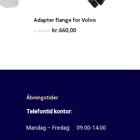
Adapter flange for Volvo
Den
Den
kr.
660,00
kr.
944,90
oprindelige
aktuelle
pris
pris
var:
er:
kr.944,90.
kr.660,00.
.
Åbningstider
Telefontid kontor:
Mandag – Fredag: 09.00-14.00