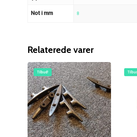
Not i mm
8
Relaterede varer
Tilbud!
Tilbu