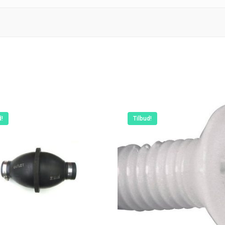
d!
Tilbud!