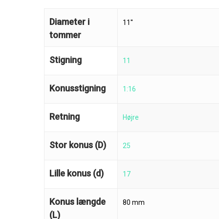
Diameter i
11''
tommer
Stigning
11
Konusstigning
1:16
Retning
Højre
Stor konus (D)
25
Lille konus (d)
17
Konus længde
80 mm
(L)