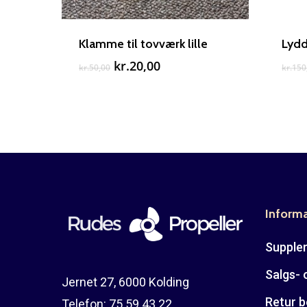
Klamme til tovværk lille
Lydd
Den
Den
kr.
20,00
kr.
50,00
kr.
150
oprindelige
aktuelle
pris
pris
var:
er:
kr.50,00.
kr.20,00.
Inform
Suppler
Salgs- 
Jernet 27, 6000 Kolding
Retur b
Telefon:
75 59 43 22