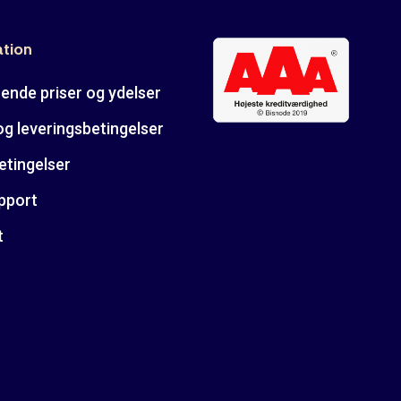
ation
ende priser og ydelser
og leveringsbetingelser
etingelser
pport
t