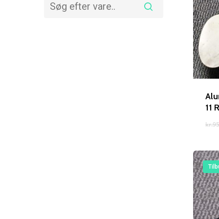
Alu
11 
kr.
95
Tilb