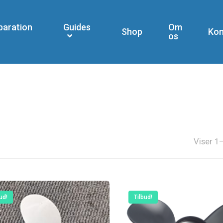
paration
Guides
Om
Shop
Kon
os
Viser 1–
ud!
Tilbud!