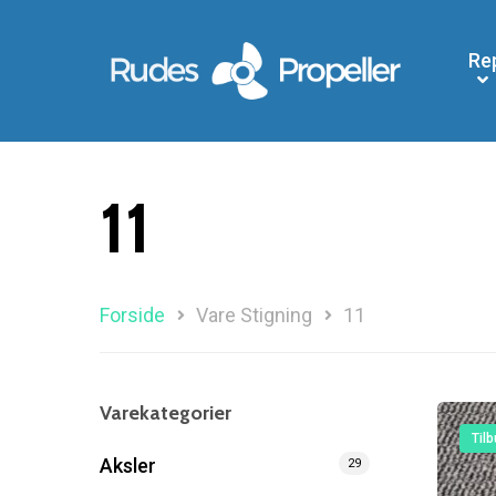
Re
11
Forside
Vare Stigning
11
Varekategorier
Tilb
Aksler
29