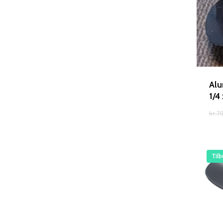
Alu
1/4 
kr.
70
Tilb