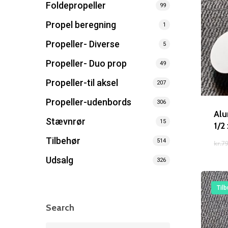
Foldepropeller
99
Propel beregning
1
Propeller- Diverse
5
Søg efter et produkt, og tryk på enter
Propeller- Duo prop
49
Propeller-til aksel
207
Propeller-udenbords
306
Alu
Stævnrør
15
1/2 
Tilbehør
514
kr.
79
Udsalg
326
Tilb
Search