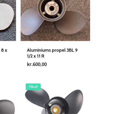
 8 x
Aluminiums propel 3BL 9
1/2 x 11 R
kr.
600,00
lle
,00.
Tilbud!