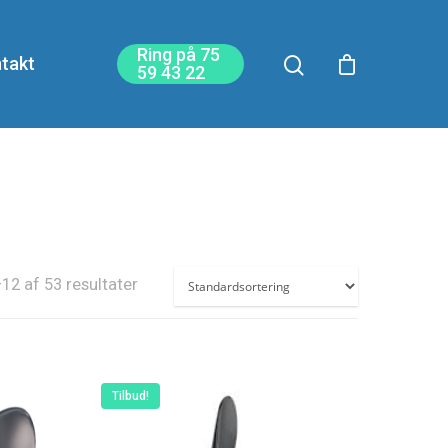
Ring på 75
takt
59 43 22
12 af 53 resultater
Tilbud!