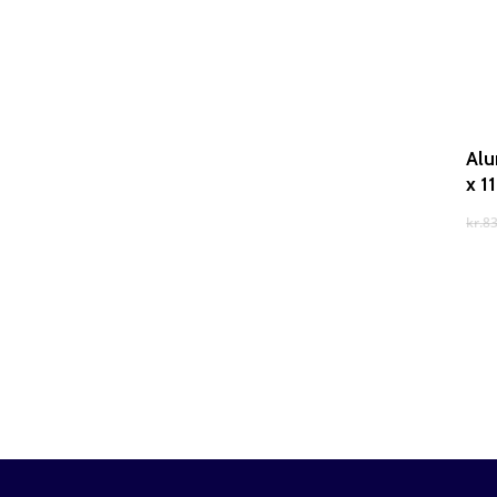
Alu
x 1
kr.
83