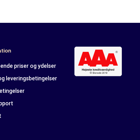
ation
ende priser og ydelser
og leveringsbetingelser
etingelser
pport
t