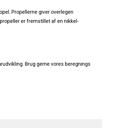
opel. Propellerne giver overlegen
opeller er fremstillet af en nikkel-
earudvikling. Brug gerne vores beregnings
Rudes Propeller
T: 75 59 43 22
E: kontakt@rudespropeller.dk