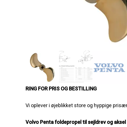
Søg efter et produkt, og tryk på enter
RING FOR PRIS OG BESTILLING
Vi oplever i øjeblikket store og hyppige prisæn
Volvo Penta foldepropel til sejldrev og aksel