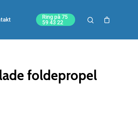
Ring på 75
takt
59 43 22
lade foldepropel