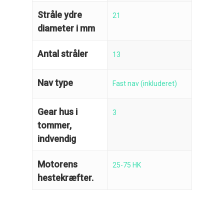
Stråle ydre
21
diameter i mm
Antal stråler
13
Nav type
Fast nav (inkluderet)
Reparation
Guides
Gear hus i
Om reparation
3
tommer,
Shop
Før / efter
Aksler i tommer
indvendig
Om os
Indlever din propel
Påføring af PropShield
Motorens
25-75 HK
hestekræfter.
Kontakt
Montering af propel
Ring på 75 59 43 
Afmontering af propel
Mercury guide