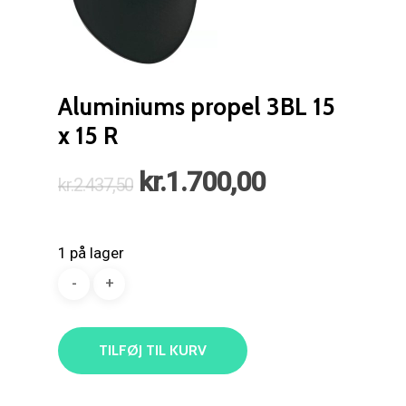
Aluminiums propel 3BL 15
x 15 R
Den
Den
kr.
1.700,00
kr.
2.437,50
oprindelige
aktuelle
pris
pris
1 på lager
var:
er:
kr.2.437,50.
kr.1.700,00.
TILFØJ TIL KURV