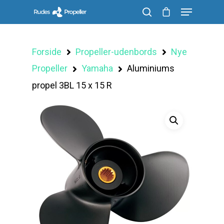
Forside
Propeller-udenbords
Nye
Søg efter et produkt, og tryk på enter
Propeller
Yamaha
Aluminiums
propel 3BL 15 x 15 R