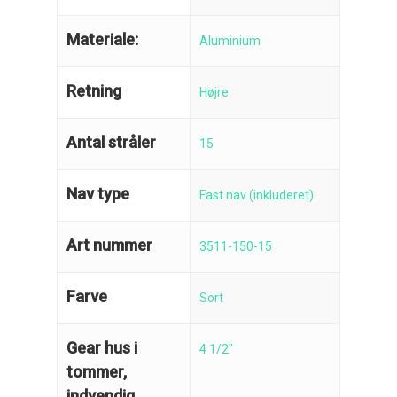
Ring på 75 59 43 
Afmontering af propel
Materiale:
Aluminium
Mercury guide
Retning
Højre
Rudes Propeller
Er min propel højre ell
venstre?
T: 75 59 43 22
Antal stråler
15
E: kontakt@rudespropel
Nav type
Fast nav (inkluderet)
Art nummer
3511-150-15
Farve
Sort
Gear hus i
4 1/2"
tommer,
indvendig