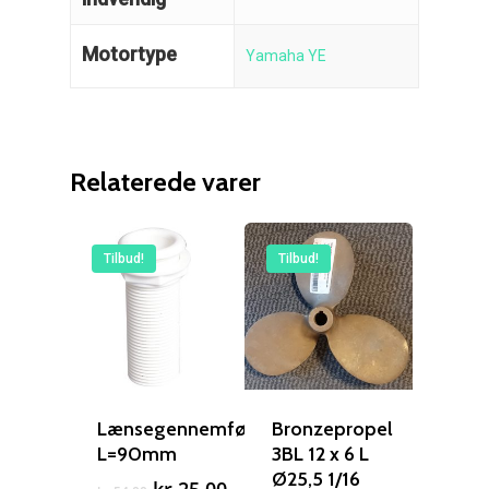
Motortype
Yamaha YE
Relaterede varer
Tilbud!
Tilbud!
Lænsegennemføring
Bronzepropel
L=90mm
3BL 12 x 6 L
Ø25,5 1/16
Den
Den