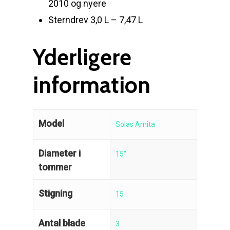
2010 og nyere
Sterndrev 3,0 L – 7,47 L
Yderligere
information
Model
Solas Amita
Reparation
Guides
Diameter i
Om reparation
15"
tommer
Shop
Før / efter
Aksler i tommer
Stigning
15
Om os
Indlever din propel
Påføring af PropShield
Kontakt
Montering af propel
Antal blade
3