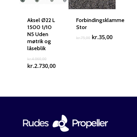
Aksel Ø22 L
Forbindingsklamme
1500 1/10
Stor
N5 Uden
Den
Den
kr.
35,00
kr.
75,00
møtrik og
oprindelige
aktuelle
låseblik
pris
pris
var:
er:
Den
kr.
4.060,00
kr.75,00.
kr.35,00.
oprindelige
Den
kr.
2.730,00
pris
aktuelle
var:
pris
kr.4.060,00.
er:
kr.2.730,00.