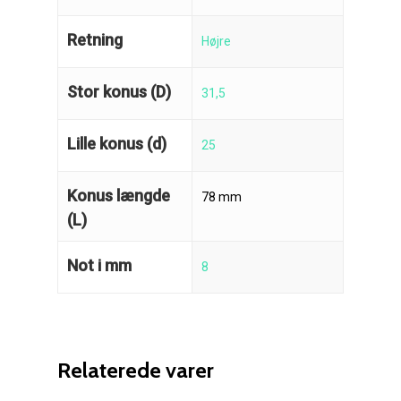
Retning
Højre
Stor konus (D)
31,5
Lille konus (d)
25
Konus længde
78 mm
(L)
Not i mm
8
Reparation
Relaterede varer