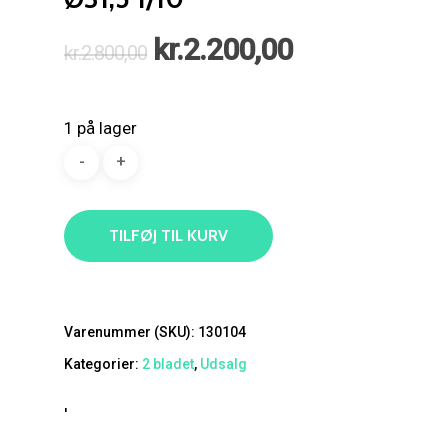
Den
Den
kr.
2.200,00
kr.
2.800,00
oprindelige
aktuelle
pris
pris
1 på lager
var:
er:
kr.2.800,00.
kr.2.200,00.
TILFØJ TIL KURV
Varenummer (SKU):
130104
Kategorier:
2 bladet
,
Udsalg
'