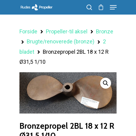
Forside
Propeller-til aksel
Bronze
Søg efter et produkt, og tryk på enter
Brugte/renoverede (bronze)
2
bladet
Bronzepropel 2BL 18 x 12 R
Ø31,5 1/10
Bronzepropel 2BL 18 x 12 R
Ø31,5 1/10