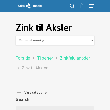
Zink til Aksler
Søg efter et produkt, og tryk på enter
Forside
Tilbehør
Zink/alu anoder
Zink til Aksler
Varekategorier
Search