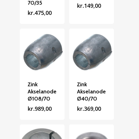
70/35
Reparation
kr.
149,00
kr.
475,00
Guides
Om reparation
Shop
Før / efter
Aksler i tommer
Om os
Indlever din propel
Påføring af PropShield
Kontakt
Montering af propel
Ring på 75 59 43 
Afmontering af propel
Zink
Zink
Mercury guide
Akselanode
Akselanode
Ø108/70
Ø40/70
Rudes Propeller
Er min propel højre ell
kr.
989,00
kr.
369,00
venstre?
T: 75 59 43 22
E: kontakt@rudespropel