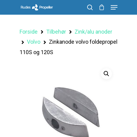
Forside
Tilbehør
Zink/alu anoder
Søg efter et produkt, og tryk på enter
Volvo
Zinkanode volvo foldepropel
110S og 120S