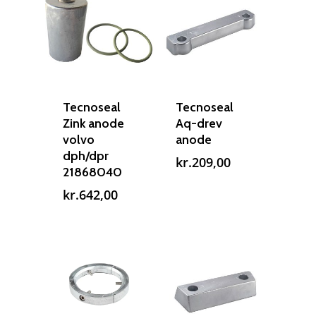
Tecnoseal
Tecnoseal
Reparation
Zink anode
Aq-drev
volvo
anode
Guides
Om reparation
dph/dpr
kr.
209,00
21868040
Shop
Før / efter
Aksler i tommer
kr.
642,00
Om os
Indlever din propel
Påføring af PropShield
Kontakt
Montering af propel
Ring på 75 59 43 
Afmontering af propel
Mercury guide