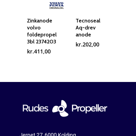
Rudes Propeller
Er min propel højre ell
venstre?
T: 75 59 43 22
Zinkanode
Tecnoseal
volvo
Aq-drev
foldepropel
anode
E: kontakt@rudespropel
3bl 2374203
kr.
202,00
kr.
411,00
Jernet 27, 6000 Kolding