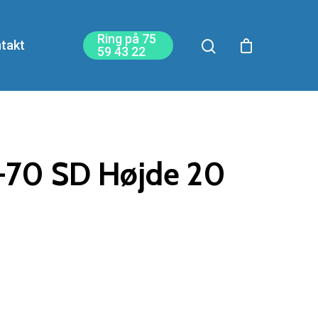
Ring på 75
takt
59 43 22
F-70 SD Højde 20