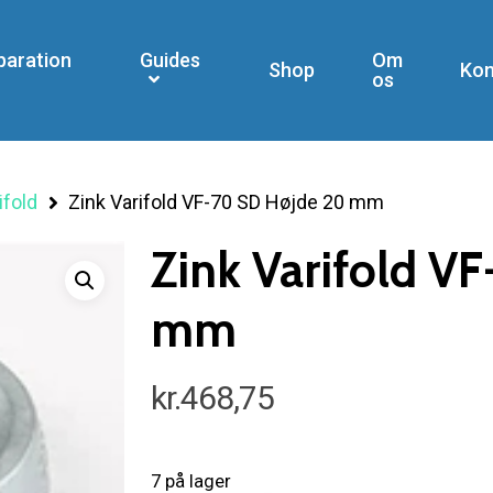
paration
Guides
Om
Shop
Kon
os
ifold
Zink Varifold VF-70 SD Højde 20 mm
Zink Varifold V
mm
kr.
468,75
7 på lager