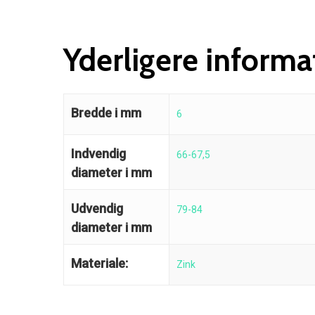
Yderligere informa
Bredde i mm
6
Indvendig
66-67,5
diameter i mm
Udvendig
79-84
diameter i mm
Materiale:
Zink