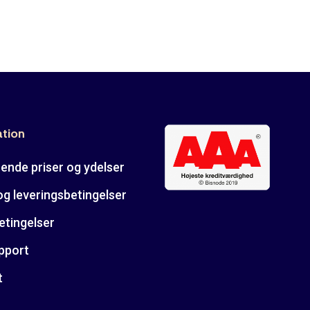
ation
ende priser og ydelser
og leveringsbetingelser
etingelser
pport
t