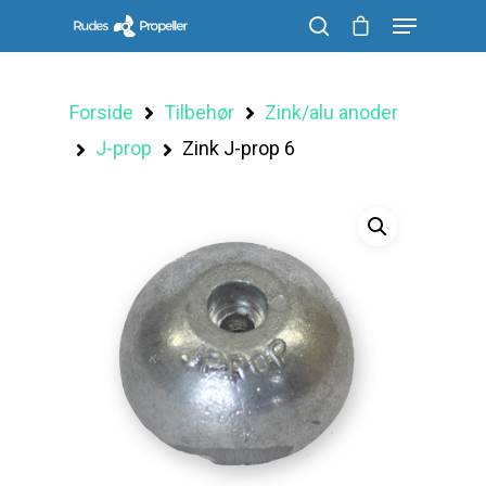
Forside
Tilbehør
Zink/alu anoder
Søg efter et produkt, og tryk på enter
J-prop
Zink J-prop 6