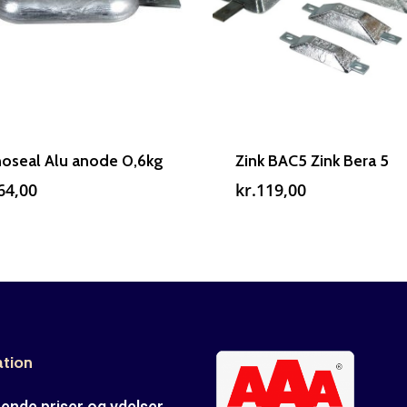
Zink BAC5 Zink Bera 5
oseal Alu anode 0,6kg
kr.
119,00
64,00
ation
ende priser og ydelser