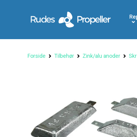
Re
Forside
Tilbehør
Zink/alu anoder
Skr
Søg efter et produkt, og tryk på enter