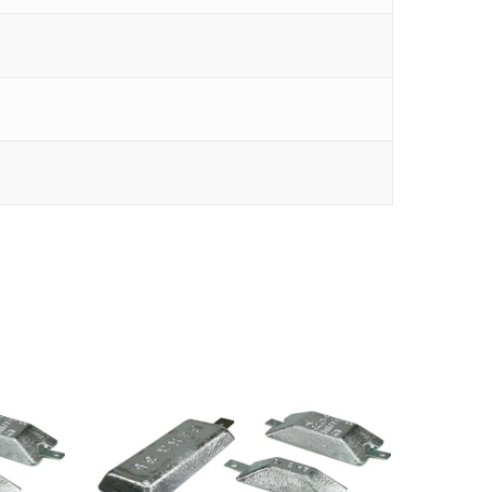
Rudes Propeller
T: 75 59 43 22
E: kontakt@rudespropeller.dk