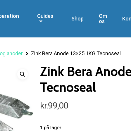
paration
Guides
Om
Shop
Kon
os
og anoder
Zink Bera Anode 13×25 1KG Tecnoseal
Zink Bera Anode
Tecnoseal
kr.
99,00
1 på lager