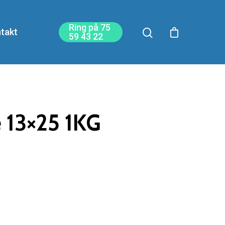
Ring på 75
takt
59 43 22
 13×25 1KG