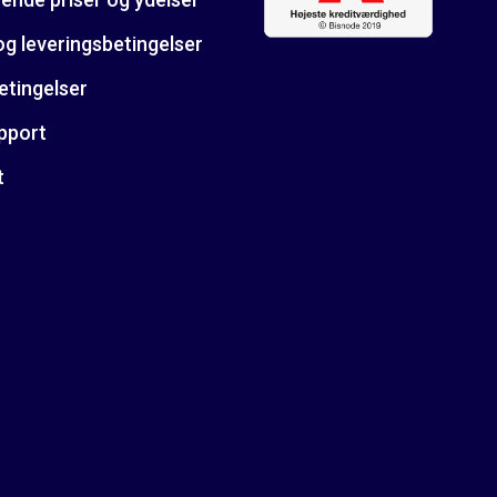
og leveringsbetingelser
etingelser
pport
t