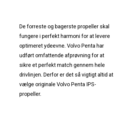
De forreste og bagerste propeller skal
fungere i perfekt harmoni for at levere
optimeret ydeevne. Volvo Penta har
Reparation
udført omfattende afprøvning for at
Guides
Om reparation
sikre et perfekt match gennem hele
drivlinjen. Derfor er det så vigtigt altid at
Shop
Før / efter
Aksler i tommer
vælge originale Volvo Penta IPS-
Om os
Indlever din propel
Påføring af PropShield
propeller.
Kontakt
Montering af propel
Ring på 75 59 43 
Afmontering af propel
Mercury guide