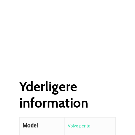
Rudes Propeller
Er min propel højre ell
venstre?
T: 75 59 43 22
E: kontakt@rudespropel
Yderligere
information
Model
Volvo penta