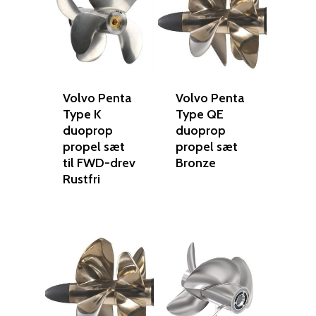
Volvo Penta
Volvo Penta
Type K
Type QE
duoprop
duoprop
propel sæt
propel sæt
til FWD-drev
Bronze
Rustfri