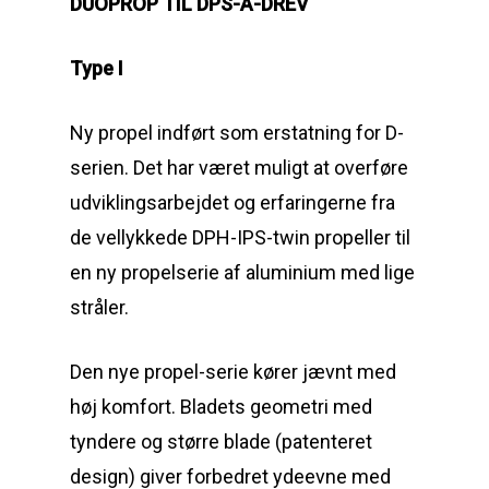
Guides
Om reparation
DUOPROP TIL DPS-A-DREV
Shop
Før / efter
Aksler i tommer
Type I
Om os
Indlever din propel
Påføring af PropShield
Ny propel indført som erstatning for D-
Kontakt
Montering af propel
serien. Det har været muligt at overføre
Ring på 75 59 43 
Afmontering af propel
udviklingsarbejdet og erfaringerne fra
de vellykkede DPH-IPS-twin propeller til
Mercury guide
en ny propelserie af aluminium med lige
Rudes Propeller
Er min propel højre ell
stråler.
venstre?
T: 75 59 43 22
Den nye propel-serie kører jævnt med
E: kontakt@rudespropel
høj komfort. Bladets geometri med
tyndere og større blade (patenteret
design) giver forbedret ydeevne med