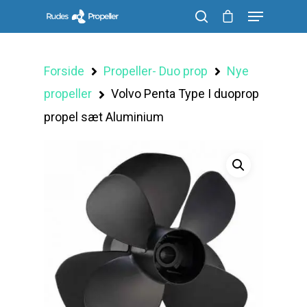
Forside
Propeller- Duo prop
Nye
Søg efter et produkt, og tryk på enter
propeller
Volvo Penta Type I duoprop
propel sæt Aluminium