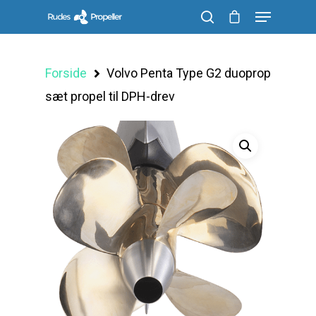
Forside
Volvo Penta Type G2 duoprop
Søg efter et produkt, og tryk på enter
sæt propel til DPH-drev