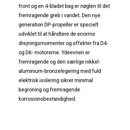
front og en 4-bladet bag er nøglen til det
fremragende greb i vandet. Den nye
generation DP-propeller er specielt
udviklet til at håndtere de enorme
drejningsmomenter og effekter fra D4-
og D6- motorerne. Ydeevnen er
fremragende og den særlige nikkel-
aluminium-bronzelegering med fuld
elektrisk isolering sikrer minimal
begroning og fremragende
Reparation
korrosionsbestandighed.
Guides
Om reparation
Shop
Før / efter
Aksler i tommer