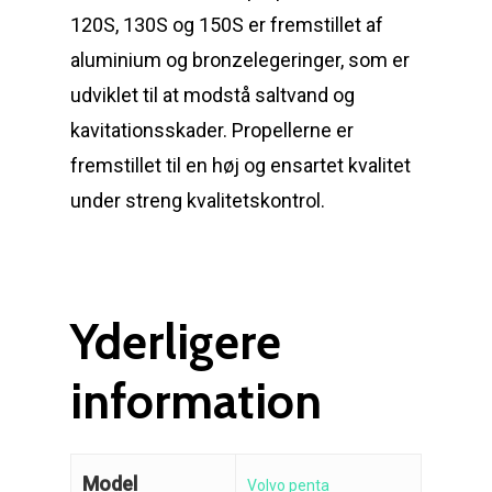
120S, 130S og 150S er fremstillet af
aluminium og bronzelegeringer, som er
udviklet til at modstå saltvand og
kavitationsskader. Propellerne er
fremstillet til en høj og ensartet kvalitet
under streng kvalitetskontrol.
Reparation
Guides
Om reparation
Yderligere
Shop
Før / efter
Aksler i tommer
information
Om os
Indlever din propel
Påføring af PropShield
Kontakt
Montering af propel
Model
Volvo penta