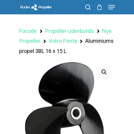
Forside
Propeller-udenbords
Nye
Søg efter et produkt, og tryk på enter
Propeller
Volvo Penta
Aluminiums
propel 3BL 16 x 15 L