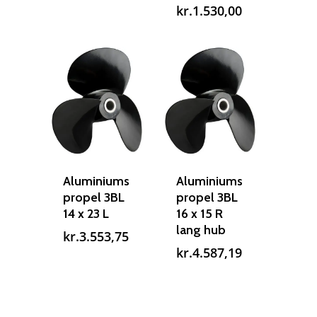
oprindelige
Den
kr.
1.530,00
pris
aktuelle
var:
pris
kr.2.189,00.
er:
kr.1.530,00.
Aluminiums
Aluminiums
propel 3BL
propel 3BL
14 x 23 L
16 x 15 R
lang hub
kr.
3.553,75
kr.
4.587,19