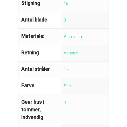
Stigning
15
Antal blade
3
Materiale:
Aluminium
Retning
Venstre
Antal stråler
17
Farve
Sort
Gear hus i
4
tommer,
indvendig