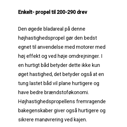
Enkelt- propel til 200-290 drev
Den øgede bladareal på denne
højhastighedspropel gør den bedst
egnet til anvendelse med motorer med
høj effekt og ved høje omdrejninger. I
en hurtigt båd betyder dette ikke kun
Reparation
øget hastighed, det betyder også at en
Guides
Om reparation
tung lastet båd vil plane hurtigere og
have bedre brændstoføkonomi.
Shop
Før / efter
Aksler i tommer
Højhastighedspropellens fremragende
Om os
Indlever din propel
Påføring af PropShield
bakegenskaber giver også hurtigere og
Kontakt
sikrere manøvrering ved kajen.
Montering af propel