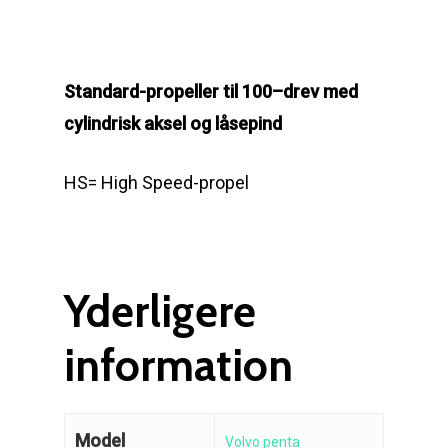
Ring på 75 59 43 
Afmontering af propel
Mercury guide
Standard-propeller til 100–drev med
Rudes Propeller
Er min propel højre ell
cylindrisk aksel og låsepind
venstre?
T: 75 59 43 22
HS= High Speed-propel
E: kontakt@rudespropel
Yderligere
information
Model
Volvo penta