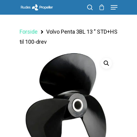
Forside
Volvo Penta 3BL 13 ” STD+HS
Søg efter et produkt, og tryk på enter
til 100-drev