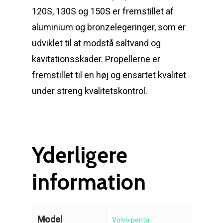
120S, 130S og 150S er fremstillet af
aluminium og bronzelegeringer, som er
udviklet til at modstå saltvand og
kavitationsskader. Propellerne er
fremstillet til en høj og ensartet kvalitet
under streng kvalitetskontrol.
Reparation
Guides
Om reparation
Yderligere
Shop
Før / efter
Aksler i tommer
information
Om os
Indlever din propel
Påføring af PropShield
Kontakt
Montering af propel
Model
Volvo penta