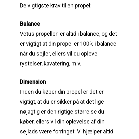
De vigtigste krav til en propel:
Guides
Om reparation
Balance
Shop
Før / efter
Aksler i tommer
Vetus propellen er altid i balance, og
det
Om os
Indlever din propel
Påføring af PropShield
er vigtigt at din propel er 100% i balance
Kontakt
Montering af propel
når du sejler, ellers vil du opleve
rystelser, kavatering, m.v.
Ring på 75 59 43 
Afmontering af propel
Mercury guide
Dimension
Inden du køber din propel er det er
Rudes Propeller
Er min propel højre ell
vigtigt, at du er sikker på at det lige
venstre?
T: 75 59 43 22
nøjagtig er den rigtige størrelse du
køber, ellers vil din oplevelse af din
E: kontakt@rudespropel
sejlads være forringet. Vi hjælper altid