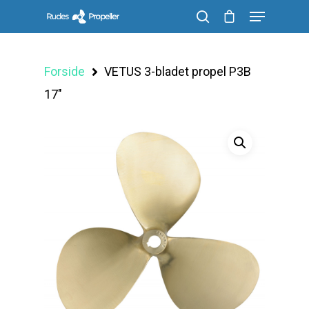
Forside
VETUS 3-bladet propel P3B
Søg efter et produkt, og tryk på enter
17″