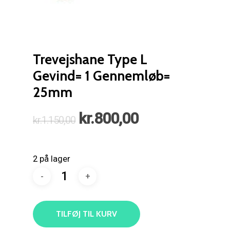
Trevejshane Type L
Gevind= 1 Gennemløb=
25mm
Den
Den
kr.
800,00
kr.
1.150,00
oprindelige
aktuelle
pris
pris
2 på lager
var:
er:
kr.1.150,00.
kr.800,00.
TILFØJ TIL KURV