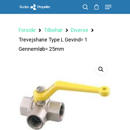
Forside
Tilbehør
Diverse
Søg efter et produkt, og tryk på enter
Trevejshane Type L Gevind= 1
Gennemløb= 25mm