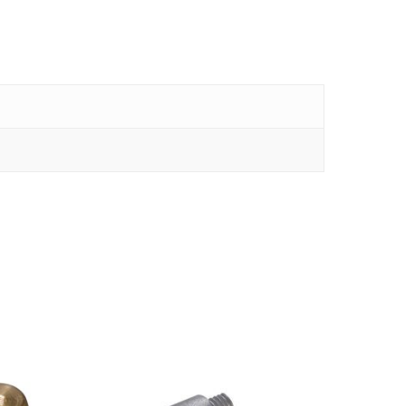
Rudes Propeller
T: 75 59 43 22
E: kontakt@rudespropeller.dk