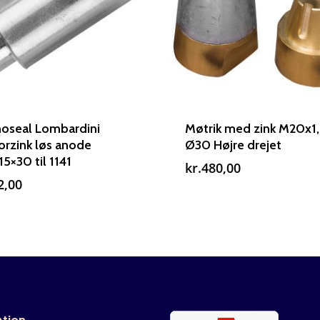
oseal Lombardini
Møtrik med zink M20x1
rzink løs anode
Ø30 Højre drejet
15×30 til 1141
kr.
480,00
2,00
ation