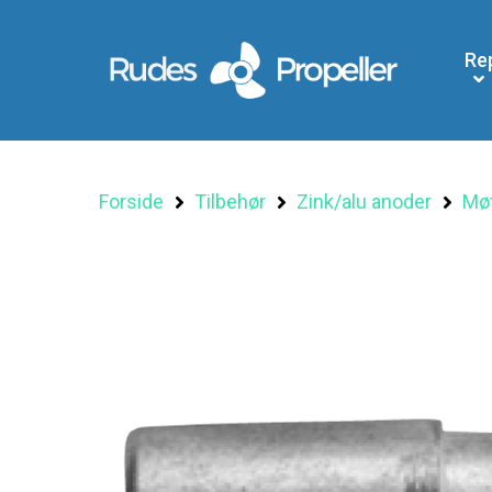
Re
Forside
Tilbehør
Zink/alu anoder
Møt