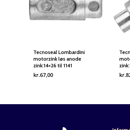
Tecnoseal Lombardini
Tecn
motorzink løs anode
moto
zink:14×26 til 1141
zink:
kr.
67,00
kr.
8
Inform