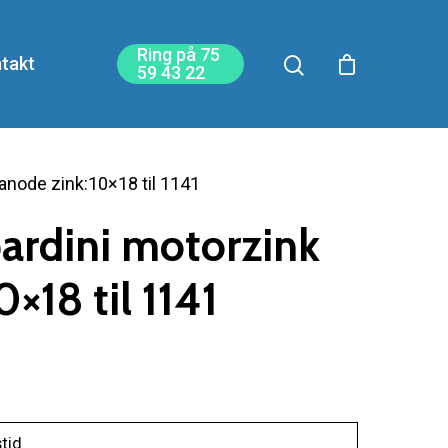
Ring på 75
takt
59 43 22
anode zink:10×18 til 1141
ardini motorzink
×18 til 1141
stid