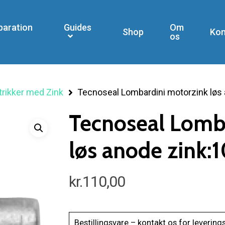
paration
Guides
Om
Shop
Kon
os
rikker med Zink
Tecnoseal Lombardini motorzink løs 
Tecnoseal Lomb
løs anode zink:10
kr.
110,00
Bestillingsvare – kontakt os for levering