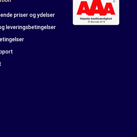
ende priser og ydelser
og leveringsbetingelser
etingelser
pport
t