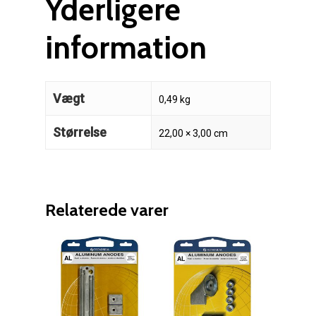
Yderligere
information
Vægt
0,49 kg
Reparation
Størrelse
22,00 × 3,00 cm
Guides
Om reparation
Shop
Før / efter
Aksler i tommer
Relaterede varer
Om os
Indlever din propel
Påføring af PropShield
Kontakt
Montering af propel
Ring på 75 59 43 
Afmontering af propel
Mercury guide