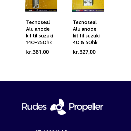
Rudes Propeller
Er min propel højre ell
venstre?
T: 75 59 43 22
Tecnoseal
Tecnoseal
Alu anode
Alu anode
kit til suzuki
kit til suzuki
E: kontakt@rudespropel
140-250hk
40 & 50hk
kr.
381,00
kr.
327,00