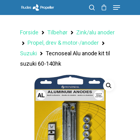
Forside
Tilbehør
Zink/alu anoder
Søg efter et produkt, og tryk på enter
Propel, drev & motor-/anoder
Suzuki
Tecnoseal Alu anode kit til
suzuki 60-140hk