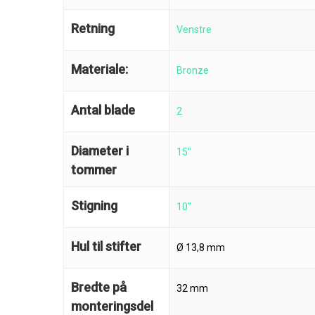
Retning
Venstre
Materiale:
Bronze
Antal blade
2
Diameter i
15"
tommer
Stigning
10"
Hul til stifter
Ø 13,8 mm
Bredte på
32 mm
monteringsdel