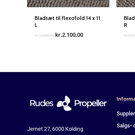
Bladsæt til flexofold 14 x 11
Blad
L
R
Den
Den
kr.
2.100,00
kr.
3.000,00
kr.
3.0
oprindelige
aktuelle
pris
pris
var:
er:
kr.3.000,00.
kr.2.100,00.
Inform
Suppler
Salgs- 
Jernet 27, 6000 Kolding