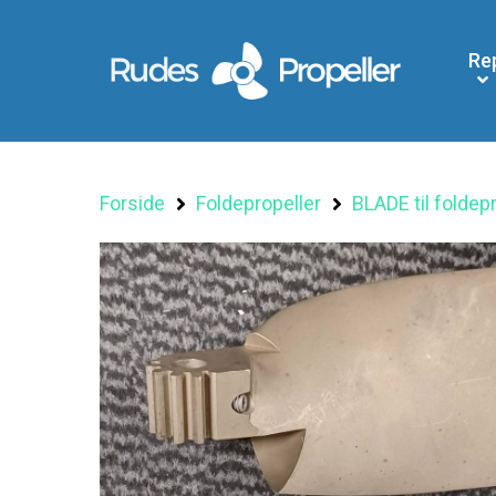
Re
Forside
Foldepropeller
BLADE til foldep