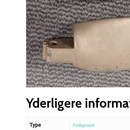
Søg efter et produkt, og tryk på enter
Yderligere informa
Type
Foldepropel