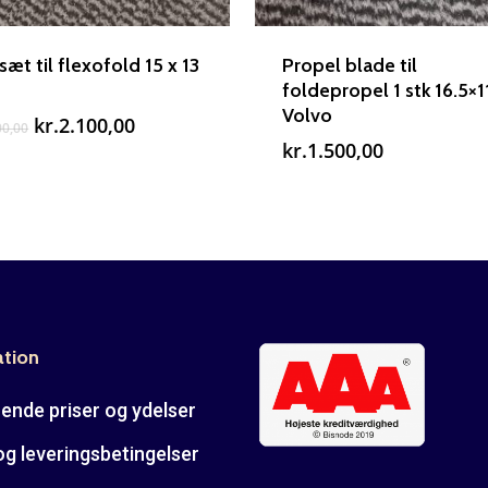
sæt til flexofold 15 x 13
Propel blade til
foldepropel 1 stk 16.5×1
Volvo
Den
Den
kr.
2.100,00
00,00
oprindelige
aktuelle
kr.
1.500,00
pris
pris
var:
er:
kr.3.000,00.
kr.2.100,00.
ation
ende priser og ydelser
og leveringsbetingelser