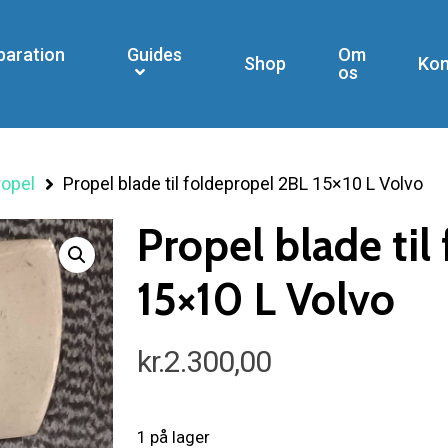
paration
Guides
Om
Shop
Kon
os
ropel
Propel blade til foldepropel 2BL 15×10 L Volvo
Propel blade til
15×10 L Volvo
kr.
2.300,00
1 på lager