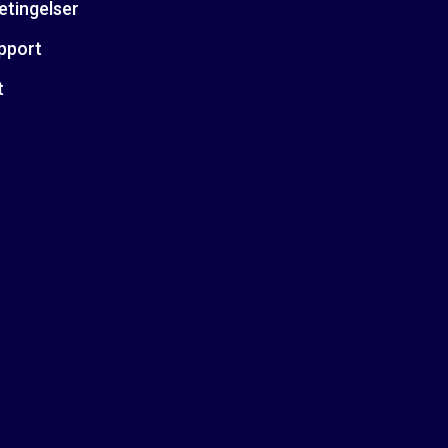
etingelser
pport
t