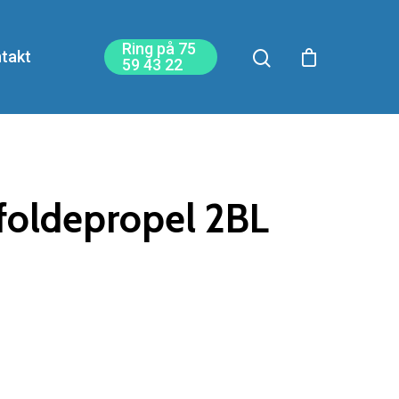
Ring på 75
takt
59 43 22
 foldepropel 2BL