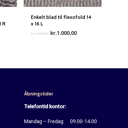
Enkelt blad til flexofold 14
1 R
x 16 L
Den
Den
kr.
1.000,00
kr.
1.500,00
oprindelige
aktuelle
pris
pris
var:
er:
kr.1.500,00.
kr.1.000,00.
Åbningstider
Telefontid kontor:
Mandag – Fredag: 09.00-14.00