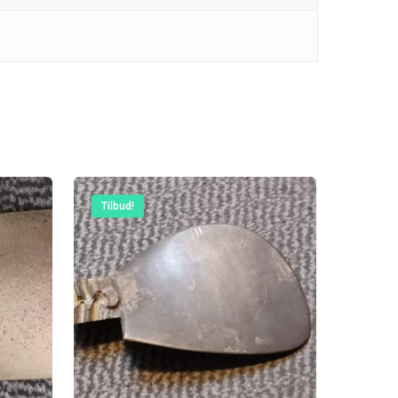
E: kontakt@rudespropeller.dk
Tilbud!