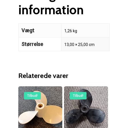
information
Vægt
1,26 kg
Størrelse
13,00 × 25,00 cm
Relaterede varer
Tilbud!
Tilbud!
Reparation
Guides
Om reparation
Shop
Før / efter
Aksler i tommer