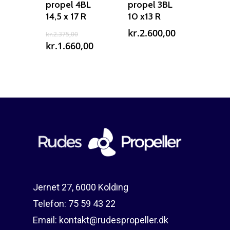
propel 4BL
propel 3BL
14,5 x 17 R
10 x13 R
Den
kr.
2.600,00
kr.
2.375,00
oprindelige
Den
kr.
1.660,00
pris
aktuelle
var:
pris
kr.2.375,00.
er:
kr.1.660,00.
Jernet 27, 6000 Kolding
Telefon:
75 59 43 22
Email:
kontakt@rudespropeller.dk