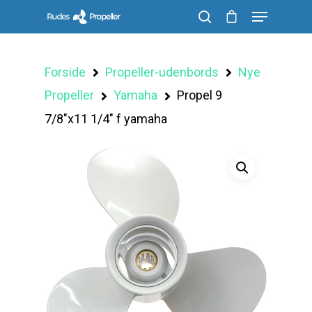
Forside
Propeller-udenbords
Nye
Søg efter et produkt, og tryk på enter
Propeller
Yamaha
Propel 9
7/8″x11 1/4″ f yamaha