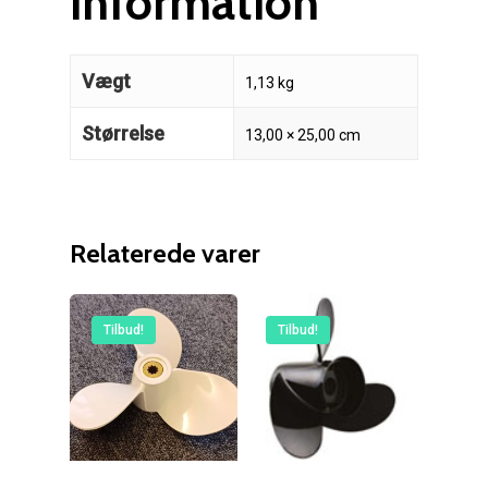
information
Vægt
1,13 kg
Størrelse
13,00 × 25,00 cm
Relaterede varer
Reparation
Tilbud!
Tilbud!
Guides
Om reparation
Shop
Før / efter
Aksler i tommer
Om os
Indlever din propel
Påføring af PropShield