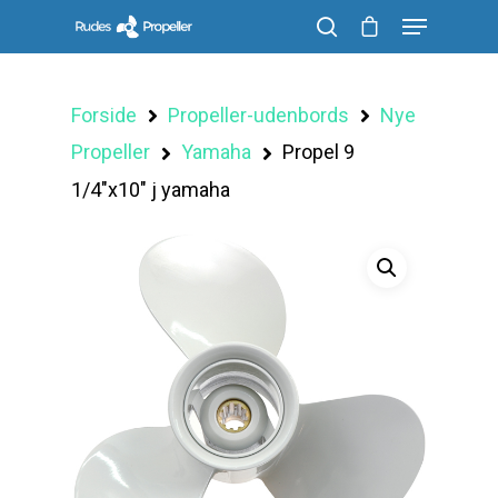
Forside
Propeller-udenbords
Nye
Søg efter et produkt, og tryk på enter
Propeller
Yamaha
Propel 9
1/4″x10″ j yamaha