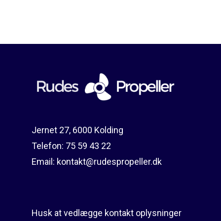
oprindelige
aktuell
pris
pris
var:
er:
kr.831,25.
kr.580,
Jernet 27, 6000 Kolding
Telefon:
75 59 43 22
Email:
kontakt@rudespropeller.dk
Husk at vedlægge kontakt oplysninger