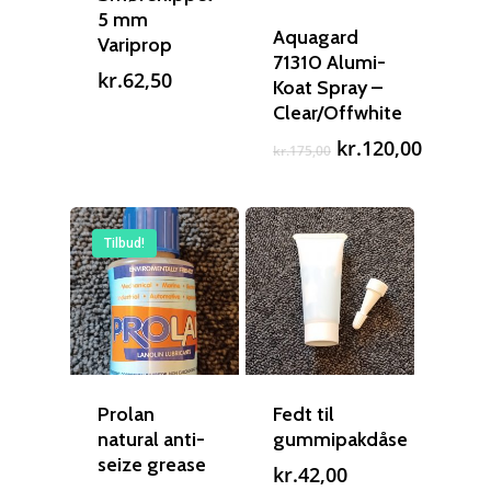
5 mm
Aquagard
Kontakt
Variprop
Montering af propel
71310 Alumi-
kr.
62,50
Koat Spray –
Ring på 75 59 43 
Afmontering af propel
Clear/Offwhite
Mercury guide
Den
Den
kr.
120,00
kr.
175,00
oprindelige
aktuell
Rudes Propeller
Er min propel højre ell
pris
pris
var:
er:
venstre?
T: 75 59 43 22
kr.175,00.
kr.120,
Tilbud!
E: kontakt@rudespropel
Prolan
Fedt til
natural anti-
gummipakdåse
seize grease
kr.
42,00