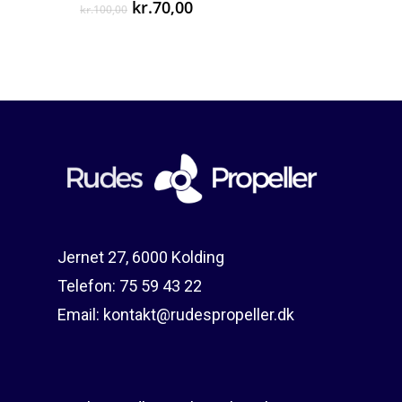
Den
Den
kr.
70,00
kr.
100,00
oprindelige
aktuelle
pris
pris
var:
er:
kr.100,00.
kr.70,00.
Jernet 27, 6000 Kolding
Telefon:
75 59 43 22
Email:
kontakt@rudespropeller.dk