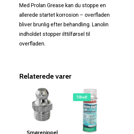
Med Prolan Grease kan du stoppe en
allerede startet korrosion – overfladen
bliver brunlig efter behandling. Lanolin
indholdet stopper ilttilførsel til
overfladen.
Relaterede varer
Reparation
Tilbud!
Guides
Om reparation
Shop
Før / efter
Aksler i tommer
Om os
Smørenippel
Indlever din propel
Påføring af PropShield