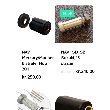
Tilbud!
Reparation
NAV-
NAV- SD-SB
Guides
Om reparation
Mercury/Mariner
Suzuki, 13
8 stråler Hub
stråler
Shop
Før / efter
Aksler i tommer
201
Den
Den
kr.
240,00
kr.
344,00
oprindelige
aktuell
kr.
259,00
Om os
Indlever din propel
Påføring af PropShield
pris
pris
var:
er:
Kontakt
Montering af propel
kr.344,00.
kr.240,
Ring på 75 59 43 
Afmontering af propel