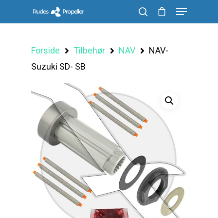
Forside
Tilbehør
NAV
NAV-
Søg efter et produkt, og tryk på enter
Suzuki SD- SB