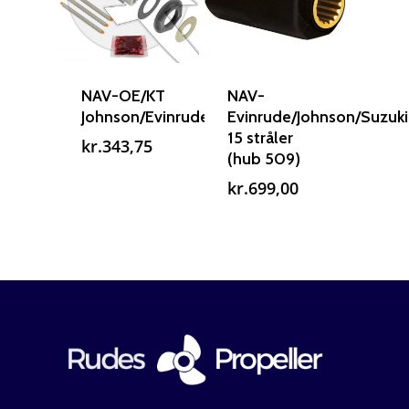
Mercury guide
Rudes Propeller
Er min propel højre ell
venstre?
T: 75 59 43 22
NAV-OE/KT
NAV-
Johnson/Evinrude
Evinrude/Johnson/Suzuki
E: kontakt@rudespropel
15 stråler
kr.
343,75
(hub 509)
kr.
699,00