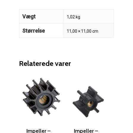
Vægt
1,02 kg
Størrelse
11,00 × 11,00 cm
Relaterede varer
Reparation
Guides
Om reparation
Shop
Før / efter
Aksler i tommer
Impeller –
Impeller –