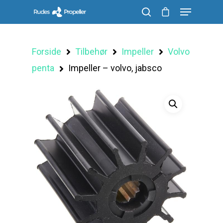
Forside
Tilbehør
Impeller
Volvo
Søg efter et produkt, og tryk på enter
penta
Impeller – volvo, jabsco