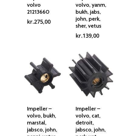
Om os
Indlever din propel
Påføring af PropShield
volvo
volvo, yanm,
21213660
bukh, jabs,
Kontakt
Montering af propel
john, perk,
kr.
275,00
sher, vetus
Ring på 75 59 43 
Afmontering af propel
kr.
139,00
Mercury guide
Rudes Propeller
Er min propel højre ell
venstre?
T: 75 59 43 22
E: kontakt@rudespropel
Impeller –
Impeller –
volvo, bukh,
volvo, cat,
marstal,
detroit,
jabsco, john,
jabsco, john,