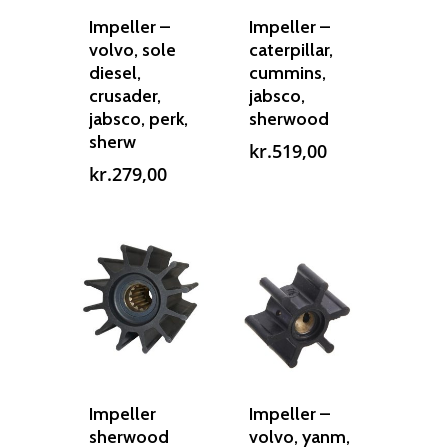
Impeller –
Impeller –
Om os
Indlever din propel
Påføring af PropShield
volvo, sole
caterpillar,
diesel,
cummins,
Kontakt
Montering af propel
crusader,
jabsco,
jabsco, perk,
sherwood
Ring på 75 59 43 
Afmontering af propel
sherw
kr.
519,00
Mercury guide
kr.
279,00
Rudes Propeller
Er min propel højre ell
venstre?
T: 75 59 43 22
E: kontakt@rudespropel
Impeller
Impeller –
sherwood
volvo, yanm,