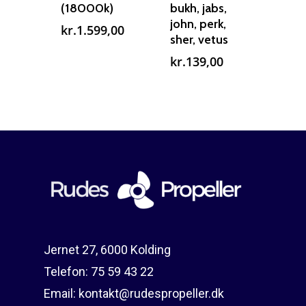
(18000k)
bukh, jabs,
john, perk,
kr.
1.599,00
sher, vetus
kr.
139,00
Jernet 27, 6000 Kolding
Telefon:
75 59 43 22
Email:
kontakt@rudespropeller.dk