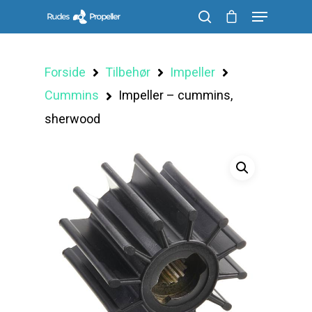
Forside
Tilbehør
Impeller
Søg efter et produkt, og tryk på enter
Cummins
Impeller – cummins,
sherwood