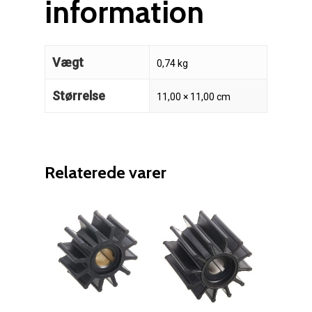
information
Vægt
0,74 kg
Størrelse
11,00 × 11,00 cm
Relaterede varer
Reparation
Guides
Om reparation
Shop
Før / efter
Aksler i tommer