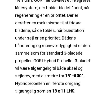
fremdrift.
GORI har udviklet et integreret
låsesystem, der holder bladet åbent, når
regenerering er en prioritet. Der er
derefter en mekanisme til at frigøre
bladene, så de foldes, når præstation
under sejl er en prioritet.
Bådens
håndtering og manøvredygtighed er den
samme som for standard 3-bladede
propeller.
GORI Hybrid Propeller 3-bladet
vil være tilgængelig til både aksel og
sejldrev, med diametre fra
18″ til 30″
.
Hybridpropellen er i første omgang
tilgængelig som en
18 x 11 LHS.
Reparation