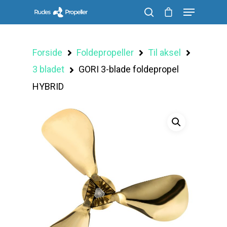
Forside
Foldepropeller
Til aksel
Søg efter et produkt, og tryk på enter
3 bladet
GORI 3-blade foldepropel
HYBRID