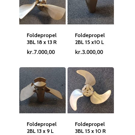
venstre?
T: 75 59 43 22
E: kontakt@rudespropel
Foldepropel
Foldepropel
3BL 18 x 13 R
2BL 15 x10 L
kr.
7.000,00
kr.
3.000,00
Foldepropel
Foldepropel
2BL 13 x 9 L
3BL 15 x 10 R