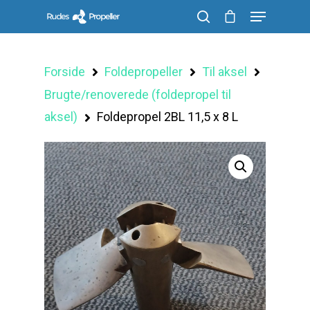
Forside
Foldepropeller
Til aksel
Søg efter et produkt, og tryk på enter
Brugte/renoverede (foldepropel til
aksel)
Foldepropel 2BL 11,5 x 8 L