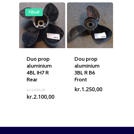
Tilbud!
Duo prop
Dou prop
aluminium
aluminium
4BL IH7 R
3BL R B6
Rear
Front
Den
kr.
1.250,00
kr.
3.000,00
oprindelige
Den
kr.
2.100,00
pris
aktuelle
var:
pris
kr.3.000,00.
er:
kr.2.100,00.