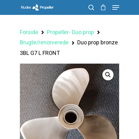
Forside
Propeller- Duo prop
Søg efter et produkt, og tryk på enter
Brugte/renorverede
Duo prop bronze
3BL G7 L FRONT