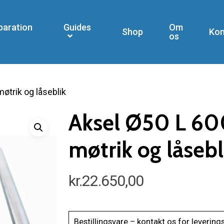
paration
Guides
Om
Shop
Kon
os
trik og låseblik
Aksel Ø50 L 60
møtrik og låsebl
kr.
22.650,00
Bestillingsvare – kontakt os for levering