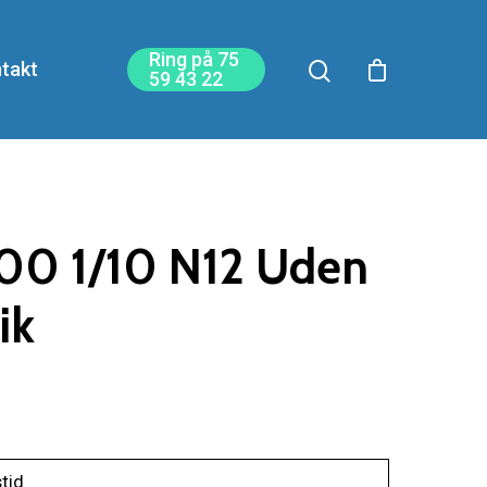
Ring på 75
takt
59 43 22
00 1/10 N12 Uden
ik
stid