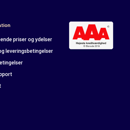
ation
ende priser og ydelser
og leveringsbetingelser
etingelser
pport
t