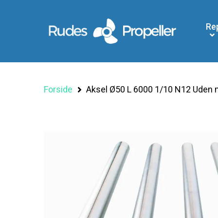
Re
Forside
Aksel Ø50 L 6000 1/10 N12 Uden mø
Søg efter et produkt, og tryk på enter