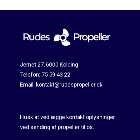
Reparation
Guides
Om reparation
Shop
Før / efter
Aksler i tommer
Om os
Indlever din propel
Påføring af PropShield
Jernet 27, 6000 Kolding
Kontakt
Montering af propel
Telefon:
75 59 43 22
Ring på 75 59 43 
Afmontering af propel
Email:
kontakt@rudespropeller.dk
Mercury guide
Rudes Propeller
Er min propel højre ell
Husk at vedlægge kontakt oplysninger
venstre?
T: 75 59 43 22
ved sending af propeller til os.