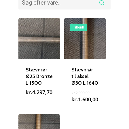
Tilbud!
Stævnrør
Stævnrør
Ø25 Bronze
til aksel
L 1500
Ø30 L 1640
Den
kr.
4.297,70
kr.
2.000,00
oprindelige
Den
kr.
1.600,00
pris
aktuelle
var:
pris
kr.2.000,00.
er:
kr.1.600,00.