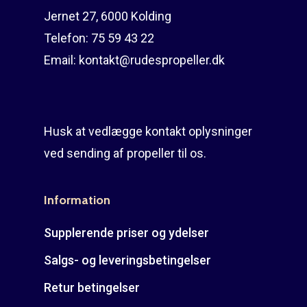
Jernet 27, 6000 Kolding
Rudes Propeller
Er min propel højre ell
Telefon:
75 59 43 22
venstre?
T: 75 59 43 22
Email:
kontakt@rudespropeller.dk
E: kontakt@rudespropel
Husk at vedlægge kontakt oplysninger
ved sending af propeller til os.
Information
Supplerende priser og ydelser
Salgs- og leveringsbetingelser
Retur betingelser