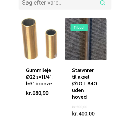
Tilbud!
Gummileje
Stævnrør
Ø22 s=11/4″,
til aksel
l=3″ bronze
Ø20 L 840
uden
kr.
680,90
hoved
Den
kr.
500,00
oprindelige
Den
kr.
400,00
pris
aktuelle
var:
pris