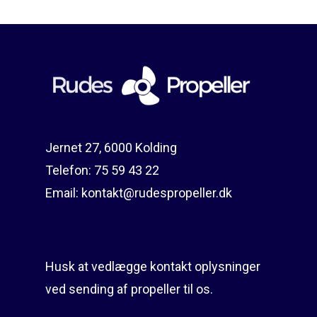
kr.500,00.
er:
kr.400,00.
Reparation
Guides
Om reparation
Shop
Før / efter
Aksler i tommer
Om os
Indlever din propel
Påføring af PropShield
Jernet 27, 6000 Kolding
Kontakt
Montering af propel
Telefon:
75 59 43 22
Ring på 75 59 43 
Afmontering af propel
Email:
kontakt@rudespropeller.dk
Mercury guide
Rudes Propeller
Er min propel højre ell
Husk at vedlægge kontakt oplysninger
venstre?
T: 75 59 43 22
ved sending af propeller til os.