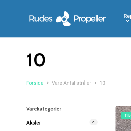
Re
10
Forside
Vare Antal stråler
10
Varekategorier
Tilb
Aksler
29