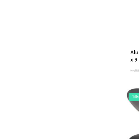
Alu
x 9
kr.
83
Tilb