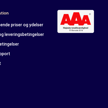
ation
ende priser og ydelser
og leveringsbetingelser
etingelser
pport
t