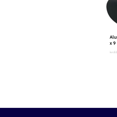
Alu
x 9
kr.
83