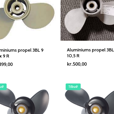
Aluminiums propel 3BL
miniums propel 3BL 9
10,5 R
 x 9 R
kr.
500,00
399,00
ud!
Tilbud!