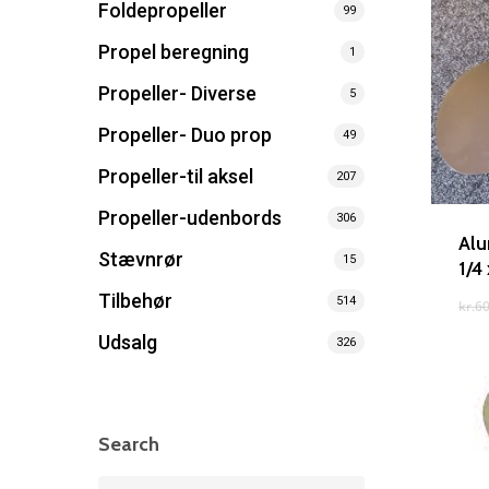
Foldepropeller
99
Propel beregning
1
Propeller- Diverse
5
Søg efter et produkt, og tryk på enter
Propeller- Duo prop
49
Propeller-til aksel
207
Propeller-udenbords
306
Alu
Stævnrør
15
1/4
Tilbehør
514
kr.
60
Udsalg
326
Search