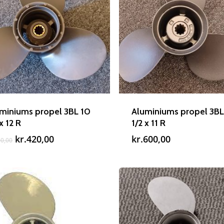
miniums propel 3BL 10
Aluminiums propel 3BL
 x 12 R
1/2 x 11 R
Den
Den
kr.
420,00
kr.
600,00
0,00
oprindelige
aktuelle
pris
pris
var:
er:
kr.600,00.
kr.420,00.