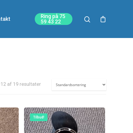
Ring på 75
takt
59 43 22
12 af 19 resultater
Tilbud!