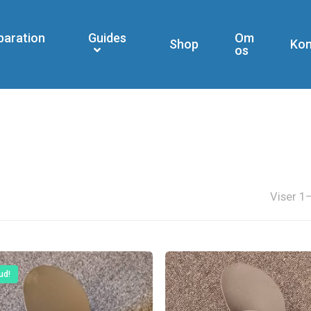
paration
Guides
Om
Shop
Kon
os
Viser 1–
ud!