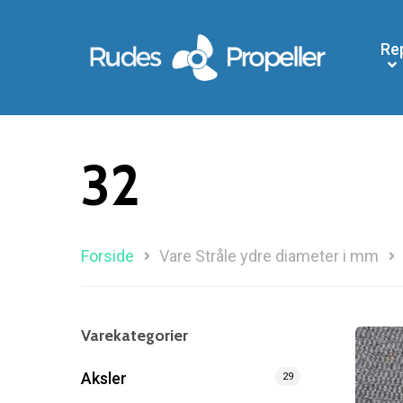
Re
32
Forside
Vare Stråle ydre diameter i mm
Varekategorier
Søg efter et produkt, og tryk på enter
Aksler
29