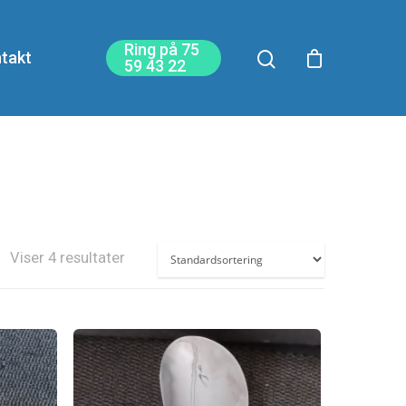
Ring på 75
takt
59 43 22
Viser 4 resultater