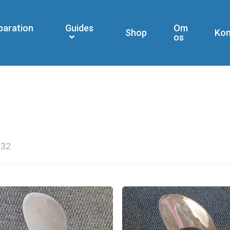
paration
Guides
Om
Shop
Kon
os
32