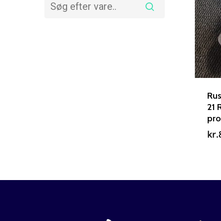
Rus
21 
pr
kr.