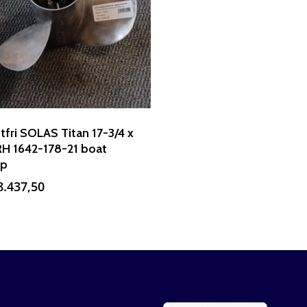
tfri SOLAS Titan 17-3/4 x
RH 1642-178-21 boat
op
8.437,50