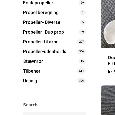
Foldepropeller
99
Propel beregning
1
Propeller- Diverse
5
Propeller- Duo prop
49
Propeller-til aksel
207
Propeller-udenbords
306
Duo
Stævnrør
15
R 
Tilbehør
kr.
514
Udsalg
326
Search