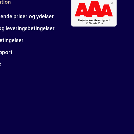
ation
ende priser og ydelser
og leveringsbetingelser
etingelser
pport
t