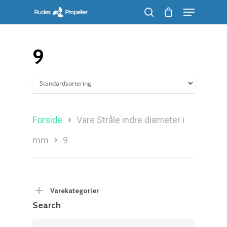
9
Søg efter et produkt, og tryk på enter
Forside
Vare Stråle indre diameter i
mm
9
Varekategorier
Search