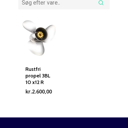
Rustfri
propel 3BL
10 x12 R
kr.
2.600,00