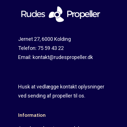
Reparation
Guides
Om reparation
Shop
Før / efter
Aksler i tommer
Jernet 27, 6000 Kolding
Om os
Indlever din propel
Påføring af PropShield
Telefon:
75 59 43 22
Kontakt
Montering af propel
Email:
kontakt@rudespropeller.dk
Ring på 75 59 43 
Afmontering af propel
Mercury guide
Husk at vedlægge kontakt oplysninger
Rudes Propeller
Er min propel højre ell
ved sending af propeller til os.
venstre?
T: 75 59 43 22
Information
E: kontakt@rudespropel