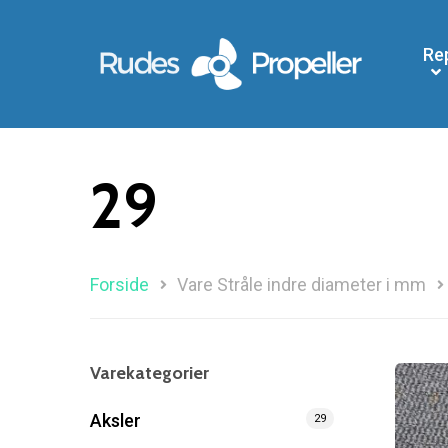
Re
29
Forside
Vare Stråle indre diameter i mm
Søg efter et produkt, og tryk på enter
Varekategorier
Aksler
29