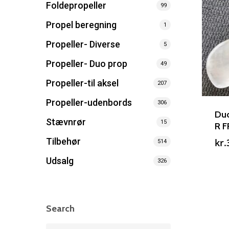
Foldepropeller
99
Propel beregning
1
Propeller- Diverse
5
Propeller- Duo prop
49
Propeller-til aksel
207
Propeller-udenbords
306
Duo
Stævnrør
15
R 
Tilbehør
kr.
514
Udsalg
326
Search