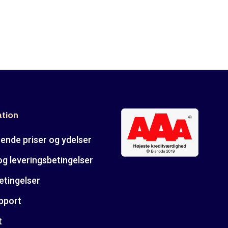
ation
ende priser og ydelser
og leveringsbetingelser
etingelser
pport
t