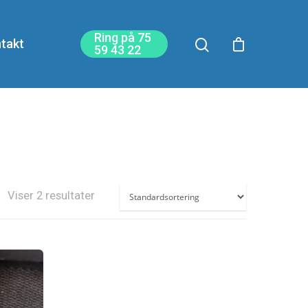
Ring på 75
takt
59 43 22
Viser 2 resultater