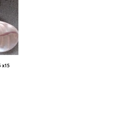
5 x15
Rudes Propeller
T: 75 59 43 22
E: kontakt@rudespropeller.dk