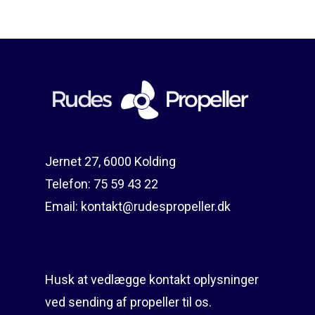
Reparation
Guides
Om reparation
Shop
Før / efter
Aksler i tommer
Om os
Indlever din propel
Påføring af PropShield
Jernet 27, 6000 Kolding
Kontakt
Montering af propel
Telefon:
75 59 43 22
Ring på 75 59 43 
Afmontering af propel
Email:
kontakt@rudespropeller.dk
Mercury guide
Rudes Propeller
Er min propel højre ell
Husk at vedlægge kontakt oplysninger
venstre?
T: 75 59 43 22
ved sending af propeller til os.