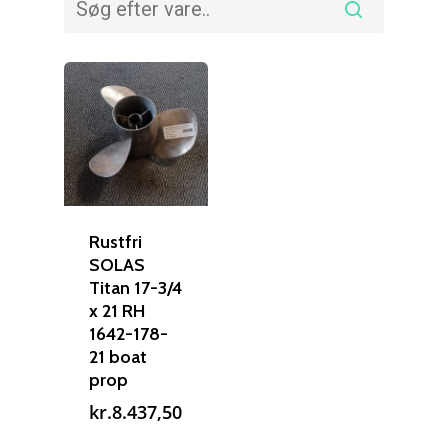
Rustfri
SOLAS
Titan 17-3/4
x 21 RH
1642-178-
21 boat
prop
kr.
8.437,50