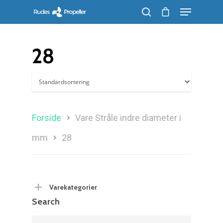
28
Søg efter et produkt, og tryk på enter
Forside
Vare Stråle indre diameter i
mm
28
Varekategorier
Search