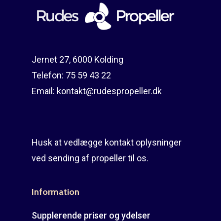
Reparation
Guides
Om reparation
Shop
Før / efter
Aksler i tommer
Jernet 27, 6000 Kolding
Om os
Indlever din propel
Påføring af PropShield
Telefon:
75 59 43 22
Kontakt
Montering af propel
Email:
kontakt@rudespropeller.dk
Ring på 75 59 43 
Afmontering af propel
Mercury guide
Husk at vedlægge kontakt oplysninger
Rudes Propeller
Er min propel højre ell
ved sending af propeller til os.
venstre?
T: 75 59 43 22
Information
E: kontakt@rudespropel
Supplerende priser og ydelser