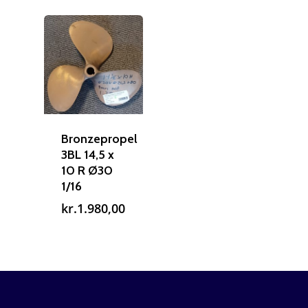
Bronzepropel
3BL 14,5 x
10 R Ø30
1/16
kr.
1.980,00