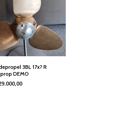
depropel 3BL 17x? R
riprop DEMO
29.000,00