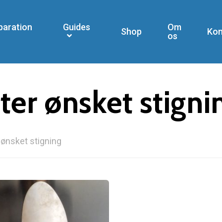
paration
Guides
Om
Shop
Kon
os
ter ønsket stigni
ønsket stigning