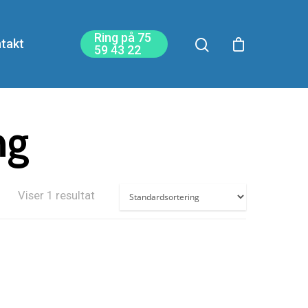
Ring på 75
takt
59 43 22
ng
Viser 1 resultat