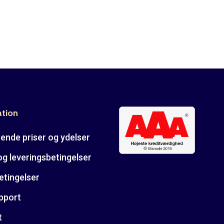
ation
ende priser og ydelser
og leveringsbetingelser
etingelser
pport
t