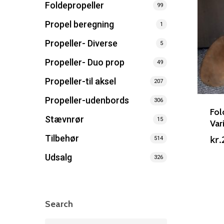
Foldepropeller
99
Propel beregning
1
Propeller- Diverse
5
Propeller- Duo prop
49
Propeller-til aksel
207
Propeller-udenbords
306
Fol
Stævnrør
15
Va
Tilbehør
kr.
514
Udsalg
326
Search