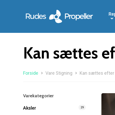
Re
Kan sættes ef
Forside
Vare Stigning
Kan sættes efter 
Søg efter et produkt, og tryk på enter
Varekategorier
Aksler
29