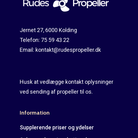
Guides
Om reparation
Shop
Før / efter
Aksler i tommer
Jernet 27, 6000 Kolding
Om os
Indlever din propel
Påføring af PropShield
Telefon:
75 59 43 22
Email:
kontakt@rudespropeller.dk
Kontakt
Montering af propel
Ring på 75 59 43 
Afmontering af propel
Mercury guide
Husk at vedlægge kontakt oplysninger
ved sending af propeller til os.
Rudes Propeller
Er min propel højre ell
venstre?
T: 75 59 43 22
Information
E: kontakt@rudespropel
Supplerende priser og ydelser